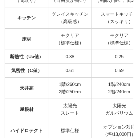
（間取り）
（自由度が高い）
（制限が多い、総2
グレイスキッチン
スマートキッチン
キッチン
（高級感）
（スッキリ）
モクリア
モクリア
床材
（標準仕様）
（標準仕様）
断熱性（Ua値）
0.38
0.25
気密性（C値）
0.61
0.59
1階/260cm
1階/240cm
天井高
2階/250cm
2階/240cm
太陽光
太陽光
屋根材
スレート
ガルバリウム
オプション対応
ハイドロテクト
標準仕様
（坪/13,000円）