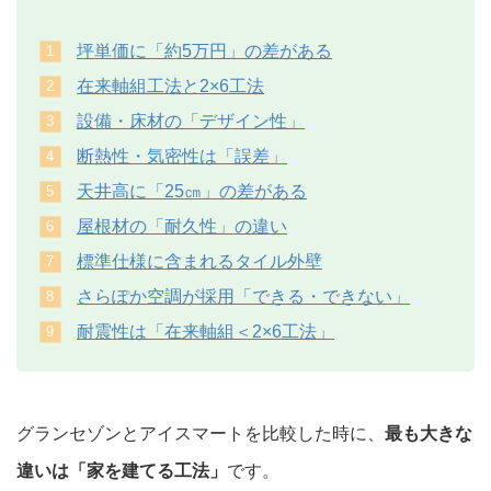
坪単価に「約5万円」の差がある
在来軸組工法と2×6工法
設備・床材の「デザイン性」
断熱性・気密性は「誤差」
天井高に「25㎝」の差がある
屋根材の「耐久性」の違い
標準仕様に含まれるタイル外壁
さらぽか空調が採用「できる・できない」
耐震性は「在来軸組＜2×6工法」
グランセゾンとアイスマートを比較した時に、
最も大きな
違いは「家を建てる工法」
です。