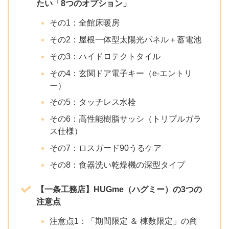
たい「8つのオプション」
その1：全館床暖房
その2：屋根一体型太陽光パネル＋蓄電池
その3：ハイドロテクトタイル
その4：玄関ドア電子キー（e-エントリ
ー）
その5：タッチレス水栓
その6：高性能樹脂サッシ（トリプルガラ
ス仕様）
その7：ロスガード90うるケア
その8：食器洗い乾燥機の深型タイプ
【一条工務店】HUGme（ハグミー）の3つの
注意点
注意点1：「期間限定 ＆ 棟数限定」の商