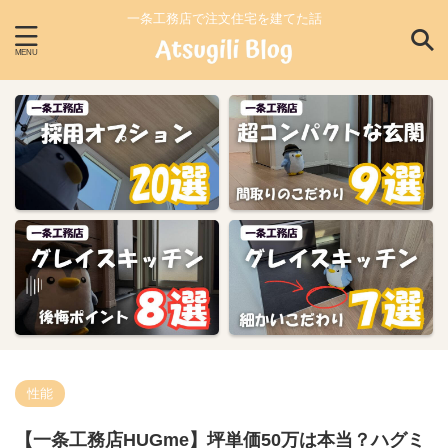
一条工務店で注文住宅を建てた話
性能
【一条工務店HUGme】坪単価50万は本当？ハグミ